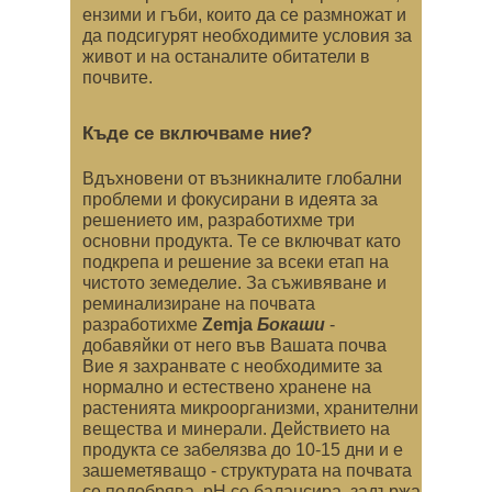
ензими и гъби, които да се размножат и
да подсигурят необходимите условия за
живот и на останалите обитатели в
почвите.
Къде се включваме ние?
Вдъхновени от възникналите глобални
проблеми и фокусирани в идеята за
решението им, разработихме три
основни продукта. Те се включват като
подкрепа и решение за всеки етап на
чистото земеделие. За съживяване и
реминализиране на почвата
разработихме
Zemja
Бокаши
-
добавяйки от него във Вашата почва
Вие я захранвате с необходимите за
нормално и естествено хранене на
растенията микроорганизми, хранителни
вещества и минерали. Действието на
продукта се забелязва до 10-15 дни и е
зашеметяващо - структурата на почвата
се подобрява, pH се балансира, задържа