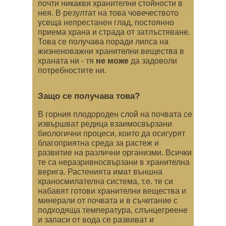
почти никакви хранителни стойности в
нея. В резултат на това човечеството
усеща непрестанен глад, постоянно
приема храна и страда от затлъстяване.
Това се получава поради липса на
жизненоважни хранителни вещества в
храната ни - тя
не може
да задоволи
потребностите ни.
Защо се получава това?
В горния плодороден слой на почвата се
извършват редица взаимосвързани
биологични процеси, които да осигурят
благоприятна среда за растеж и
развитие на различни организми. Всички
те са неразривносвързани в хранителна
верига. Растенията имат външна
храносмилателна система, т.е. те си
набавят готови хранителни вещества и
минерали от почвата и в съчетание с
подходяща температура, слънцегреене
и запаси от вода се развиват и