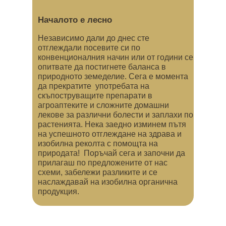
Началото е лесно
Независимо дали до днес сте
отглеждали посевите си по
конвенционалния начин или от години се
опитвате да постигнете баланса в
природното земеделие. Сега е момента
да прекратите употребата на
скъпоструващите препарати в
агроаптеките и сложните домашни
лекове за различни болести и заплахи по
растенията. Нека заедно изминем пътя
на успешното отглеждане на здрава и
изобилна реколта с помощта на
природата! Поръчай сега и започни да
прилагаш по предложените от нас
схеми, забележи разликите и се
наслаждавай на изобилна органична
продукция.