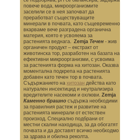
повече вода, микроорганизмите
заселили се в нея започват да
преработват съществуващите
минерали в почвата, като същевременно
вкарваме вече разградена органична
материя, която е усвояема за
растенията веднага.
Zemja
Течен
-
жив
органичен продукт – екстракт от
животинска тор, разработен на базата на
ефективни микроорганизми, с усвоима
за растенията форма на
хитозан. Оказва
моментална подкрепа на растенията
добавен като течен тор в почвата.
Съдържанието на
хитозан
действа като
натурален инсектицид и неутрализира
вредителите насекоми и охлюви.
Zemja
Каменно брашно
съдържа необходими
за правилния растеж и развитие на
растенията минерали от естествен
произход. Специално подбрани от
местни скални находища, за да обогатят
почвата и да доставят всичко необходмо
за здрава и обилна реколта.