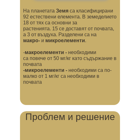
На планетата
Земя
са класифицирани
92 естествени елемента. В земеделието
18 от тях са основни за
растенията. 15 се доставят от почвата,
а 3 от въздуха. Разделени са на
макро-
и
микроелементи
.
-
макроелементи -
необходими
са
повече от
50 мг/кг като съдържание в
почвата
-микроелементи -
необходими са
по-
малко от
1 мг/кг са необходими в
почвата
Проблем и решение