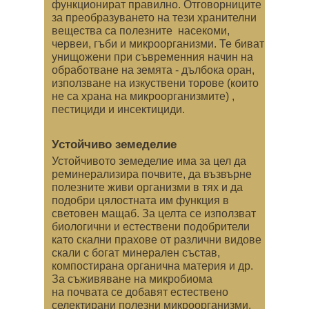
функционират правилно. Отговорниците
за преобразуването на тези хранителни
вещества са полезните насекоми,
червеи, гъби и микроорганизми. Те биват
унищожени при съвременния начин на
обработване на земята - дълбока оран,
използване на изкуствени торове (които
не са храна на микроорганизмите) ,
пестициди и инсектициди.
Устойчиво земеделие
Устойчивото земеделие има за цел да
реминерализира почвите, да възвърне
полезните живи организми в тях и да
подобри цялостната им функция в
световен мащаб. За целта се използват
биологични и естествени подобрители
като скални прахове от различни видове
скали с богат минерален състав,
компостирана органична материя и др.
За съживяване на микробиома
на почвата се добавят естествено
селектирани полезни микроорганизми,