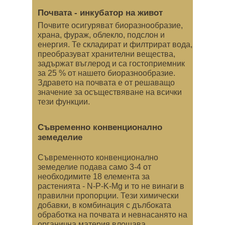
Почвата - инкубатор на живот
Почвите осигуряват биоразнообразие,
храна, фураж, облекло, подслон и
енергия. Те складират и филтрират вода,
преобразуват хранителни вещества,
задържат въглерод и са гостоприемник
за 25 % от нашето биоразнообразие.
Здравето на почвата е от решаващо
значение за осъществяване на всички
тези функции.
Съвременно конвенционално
земеделие
Съвременното конвенционално
земеделие подава само 3-4 от
необходимите 18 елемента за
растенията - N-P-K-Mg и то не винаги в
правилни пропорции. Тези химически
добавки, в комбинация с дълбоката
обработка на почвата и невнасанято на
органична материя влошава