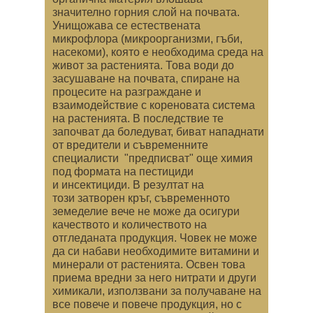
значително горния слой на почвата.
Унищожава се естествената
микрофлора (микроорганизми, гъби,
насекоми), която е необходима среда на
живот за растенията. Това води до
засушаване на почвата, спиране на
процесите на разграждане и
взаимодействие с кореновата система
на растенията. В последствие те
започват да боледуват, биват нападнати
от вредители и съвременните
специалисти "предписват" още химия
под формата на пестициди
и инсектициди. В резултат на
този затворен кръг, съвременното
земеделие вече не може да осигури
качеството и количеството на
отгледаната продукция. Човек не може
да си набави необходимите витамини и
минерали от растенията. Освен това
приема вредни за него нитрати и други
химикали, използвани за получаване на
все повече и повече продукция, но с