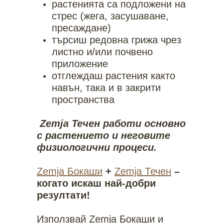
растенията са подложени на
стрес (жега, засушаване,
пресаждане)
търсиш редовна грижа чрез
листно и/или почвено
приложение
отглеждаш растения както
навън, така и в закрити
пространства
Zemja Течен работи основно
с растението и неговите
физиологични процеси.
Zemja Бокаши
+
Zemja Течен
–
когато искаш най-добри
резултати!
Използвай Zemja Бокаши и