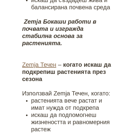
искаш да създадеш жива и
балансирана почвена среда
Zemja Бокаши работи в
почвата и изгражда
стабилна основа за
растенията.
Zemja Течен
–
когато искаш да
подкрепиш растенията през
сезона
Използвай Zemja Течен, когато:
растенията вече растат и
имат нужда от подкрепа
искаш да подпомогнеш
жизнеността и равномерния
растеж