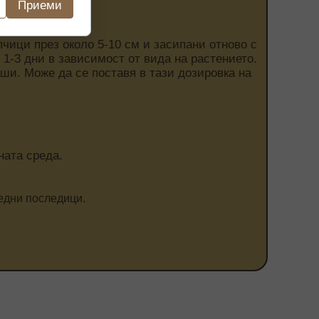
Приеми
пчици през около 5-10 см и засипани отново с
 1-3 дни в зависимост от вида на растението.
ши. Може да се поставя в тази дозировка на
ната среда.
редни последици.