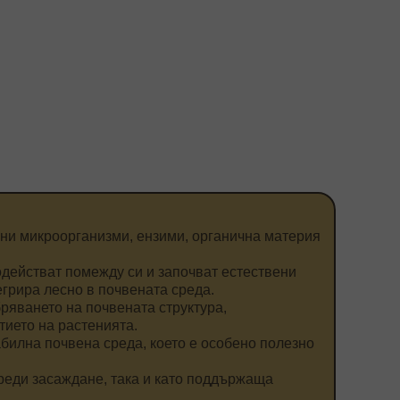
езни микроорганизми, ензими, органична материя
действат помежду си и започват естествени
егрира лесно в почвената среда.
ряването на почвената структура,
тието на растенията.
билна почвена среда, което е особено полезно
преди засаждане, така и като поддържаща