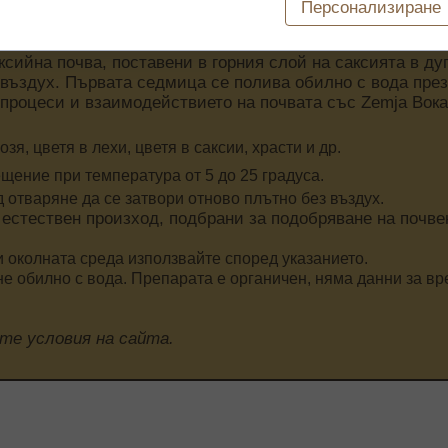
Персонализиране
ксийна почва, поставени в горния слой на саксията в ду
 въздух. Първата седмица се полива обилно с вода през
процеси и взаимодействието на почвата със Zemja Bока
я, цветя в лехи, цветя в саксии, храсти и др.
щение при температура от 5 до 25 градуса.
 отваряне да се затвори отново плътно без въздух.
 естествен произход, подбрани за подобряване на почве
и околната среда използвайте според указанието.
не обилно с вода. Препарата е органичен, няма данни за в
те условия на сайта.