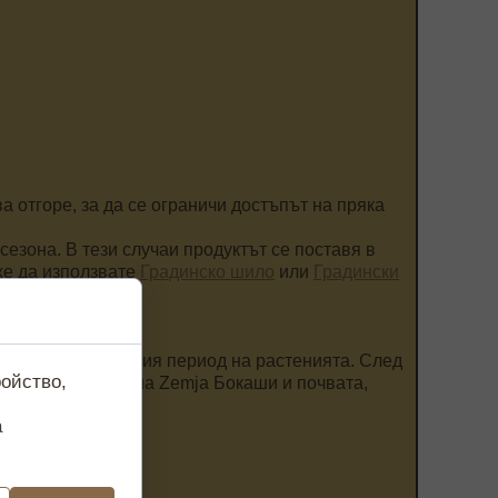
а отгоре, за да се ограничи достъпът на пряка
сезона. В тези случаи продуктът се поставя в
оже да използвате
Градинско шило
или
Градински
и през вегетативния период на растенията. След
ойство,
аимодействието на Zemja Бокаши и почвата,
а