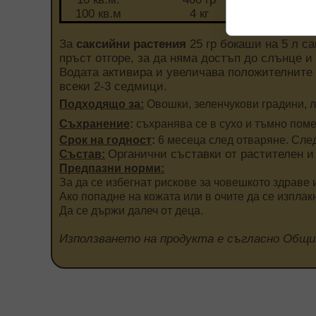
100 кв.м
4 кг
За
саксийни растения
25 гр бокаши на 5 л са
пръст отгоре, за да няма достъп до слънце и
Водата активира и увеличава положителните 
всеки 2-3 седмици.
Подходящо за:
Овошки, зеленчукови градини, лоз
Съхранение
:
съхранява се в сухо и тъмно поме
Срок на годност
:
6 месеца след отваряне. След
Органични съставки от растителен и
Състав:
Предпазни норми:
За да се избегнат рискове за човешкото здраве 
Ако попадне на кожата или в очите да се изплак
Да се държи далеч от деца.
Използването на продукта е съгласно Общи