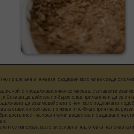
ктно прилагане в почвата, създаден като жива среда с пол
ция, който продължава няколко месеца, съставките взаимо
ja Бокаши да действа по-бързо след прилагане и да се инт
дължават да взаимодействат с нея, като подпомагат подоб
вата става по-рохкава, по-жива и по-благоприятна за разви
ра достъпност на хранителни вещества и създаване на ста
ви.
ие и се използва както за основна подготовка на почвата 