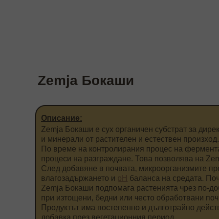
Zemja Бокаши
Описание:
Zemja Бокаши е сух органичен субстрат за дире
и минерали от растителен и естествен произход.
По време на контролирания процес на фермента
процеси на разграждане. Това позволява на Zem
След добавяне в почвата, микроорганизмите про
влагозадържането и
pH
баланса на средата. Поч
Zemja Бокаши подпомага растенията чрез по-доб
при изтощени, бедни или често обработвани поч
Продуктът има постепенно и дълготрайно действ
добавка през вегетационния период.